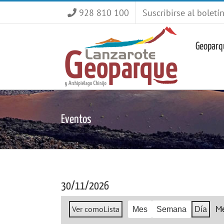
Saltar
928 810 100
Suscribirse al boletí
al
contenido
Geoparq
Eventos
30/11/2026
M
Ver como
Lista
Mes
Semana
Día