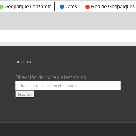
Geoparque Lanzarote
Otros
Red de Geoparques
BOLETÍN
Dirección de correo electrónico: