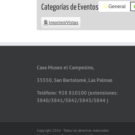
Categorías de Eventos
General
Imprimir
Vistas
Casa Museo el Campesino,
35550, San Bartolomé, Las Palmas
Teléfono: 928 810100 (extensiones:
3840/3841/3842/3843/3844 )
Copyright 2026 - Todos los derechos reservados