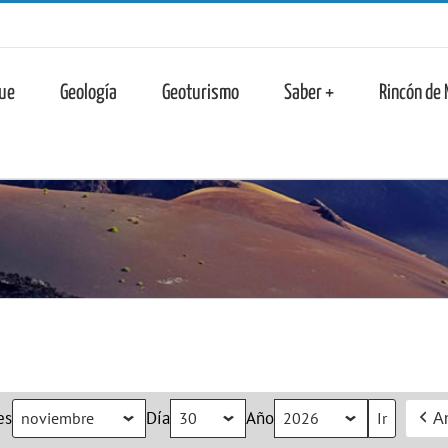
n
ue
Geología
Geoturismo
Saber +
Rincón de
es
Día
Año
An