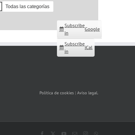
Todas las categorías
Subscribe
Google
in
Subscribe
iCal
in
Política de cookies
|
Aviso legal.
Facebook
X
YouTube
Correo
Instagram
WhatsApp