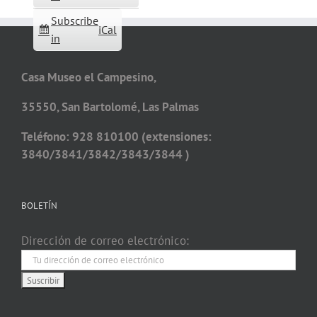
Subscribe
iCal
in
Casa Museo el Campesino,
35550, San Bartolomé, Las Palmas
Teléfono: 928 810100 (extensiones:
3840/3841/3842/3843/3844 )
BOLETÍN
Dirección de correo electrónico: