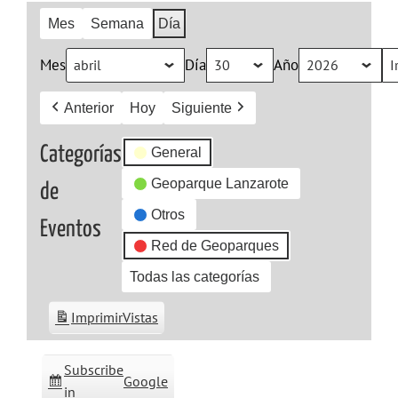
Mes
Semana
Día
Mes
Día
Año
Anterior
Hoy
Siguiente
Categorías
General
Geoparque Lanzarote
de
Otros
Eventos
Red de Geoparques
Todas las categorías
Imprimir
Vistas
Subscribe
Google
in