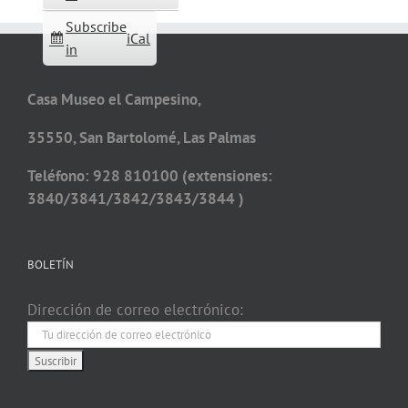
Subscribe
iCal
in
Casa Museo el Campesino,
35550, San Bartolomé, Las Palmas
Teléfono: 928 810100 (extensiones:
3840/3841/3842/3843/3844 )
BOLETÍN
Dirección de correo electrónico: