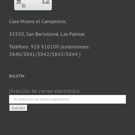
iCal
in
Casa Museo el Campesino,
35550, San Bartolomé, Las Palmas
Teléfono: 928 810100 (extensiones:
3840/3841/3842/3843/3844 )
BOLETÍN
Dirección de correo electrónico: