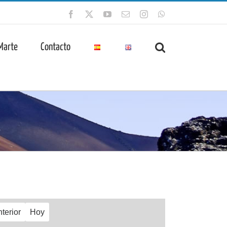
Facebook
X
YouTube
Correo
Instagram
WhatsApp
electrónico
 Marte
Contacto
terior
Hoy