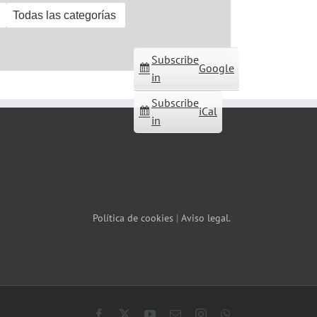
Todas las categorías
Subscribe
Google
in
Subscribe
iCal
in
Política de cookies
|
Aviso legal.
Facebook
X
YouTube
Correo
Instagram
WhatsApp