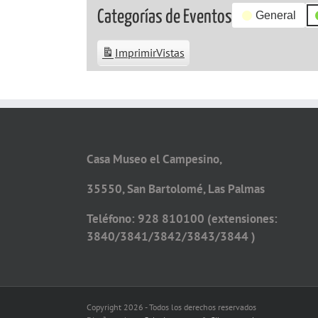
Categorías de Eventos
General
Imprimir
Vistas
Casa Museo el Campesino,
35550, San Bartolomé, Las Palmas
Teléfono: 928 810100 (extensiones:
3840/3841/3842/3843/3844 )
Copyright 2026 - Todos los derechos reservados