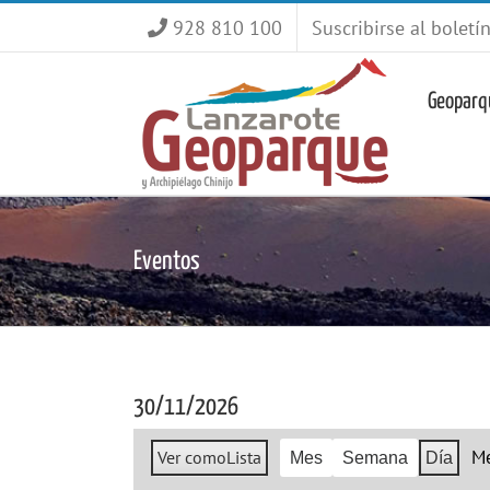
Saltar
928 810 100
Suscribirse al boletí
al
contenido
Geoparq
Eventos
30/11/2026
M
Ver como
Lista
Mes
Semana
Día