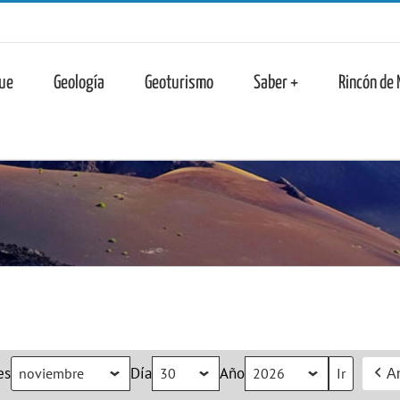
n
ue
Geología
Geoturismo
Saber +
Rincón de
es
Día
Año
An