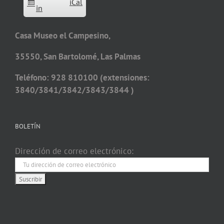
iCal
in
Casa Museo el Campesino,
35550, San Bartolomé, Las Palmas
Teléfono: 928 810100 (extensiones:
3840/3841/3842/3843/3844 )
BOLETÍN
Dirección de correo electrónico: