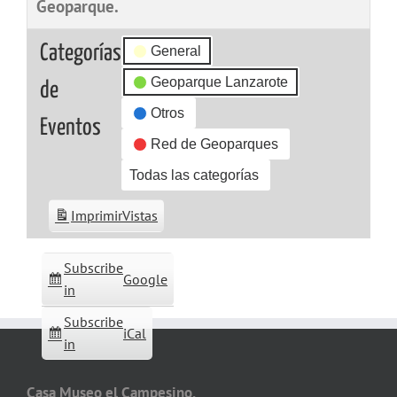
Geoparque.
Categorías
General
Geoparque Lanzarote
de
Otros
Eventos
Red de Geoparques
Todas las categorías
Imprimir
Vistas
Subscribe
Google
in
Subscribe
iCal
in
Casa Museo el Campesino,