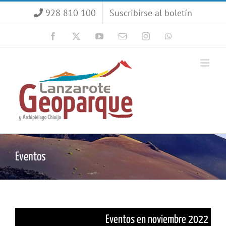
Saltar
928 810 100
Suscribirse al boletín
al
contenido
Facebook
X
YouTube
Correo
Instagram
WhatsApp
electrónico
Eventos
Eventos en noviembre 2022