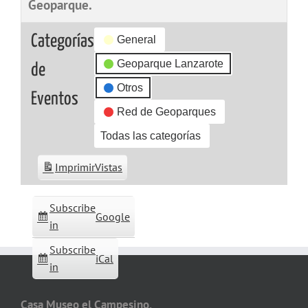
Geoparque.
Categorías
General
Geoparque Lanzarote
de
Otros
Eventos
Red de Geoparques
Todas las categorías
Imprimir
Vistas
Subscribe
Google
in
Subscribe
iCal
in
Casa Museo el Campesino,