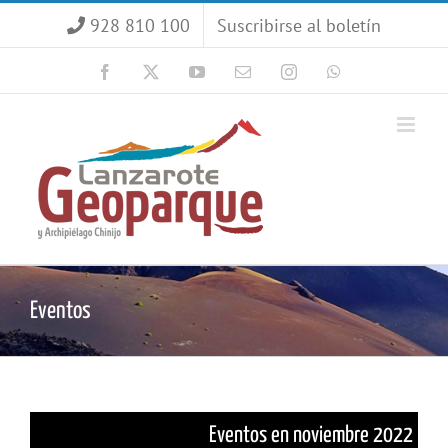
Saltar
928 810 100
Suscribirse al boletín
al
contenido
Facebook
X
YouTube
Correo
Instagram
WhatsApp
electrónico
Eventos
Eventos en noviembre 2022