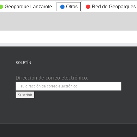
Geoparque Lanzarote
Otros
Red de Geoparques
BOLETÍN
Dirección de correo electrónico: