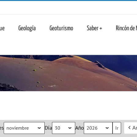
n
ue
Geología
Geoturismo
Saber +
Rincón de
es
Día
Año
An