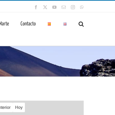
Facebook
X
YouTube
Correo
Instagram
WhatsApp
electrónico
 Marte
Contacto
terior
Hoy