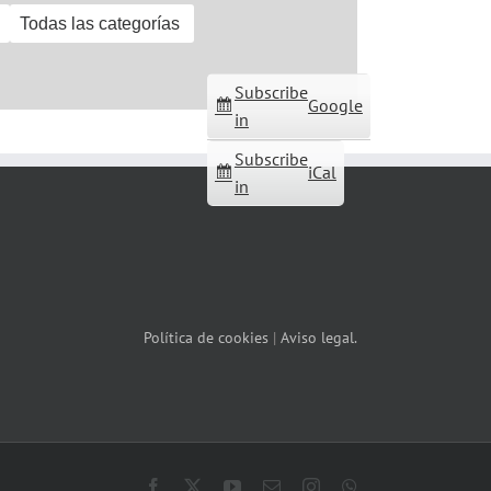
Todas las categorías
Subscribe
Google
in
Subscribe
iCal
in
Política de cookies
|
Aviso legal.
Facebook
X
YouTube
Correo
Instagram
WhatsApp