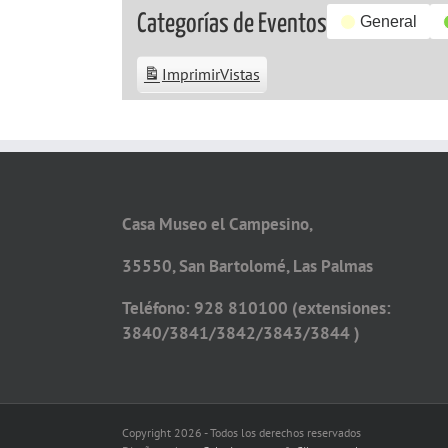
Categorías de Eventos
General
Imprimir
Vistas
Casa Museo el Campesino,
35550, San Bartolomé, Las Palmas
Teléfono: 928 810100 (extensiones:
3840/3841/3842/3843/3844 )
Copyright 2026 - Todos los derechos reservados