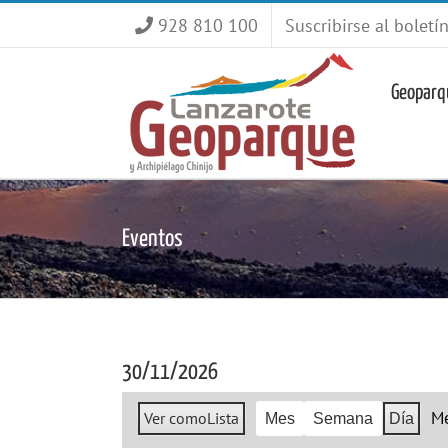
Saltar
928 810 100
Suscribirse al boletí
al
contenido
Geoparq
Eventos
30/11/2026
M
Ver como
Lista
Mes
Semana
Día