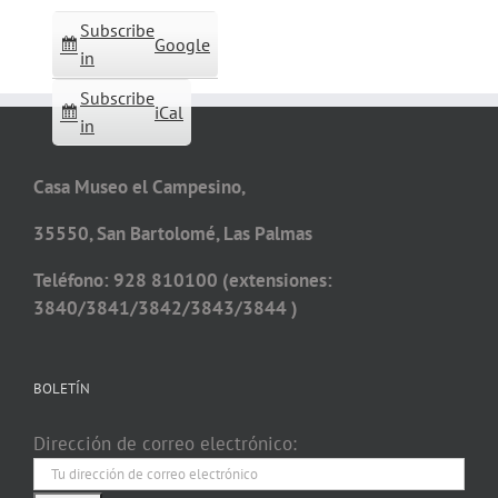
Subscribe
Google
in
Subscribe
iCal
in
Casa Museo el Campesino,
35550, San Bartolomé, Las Palmas
Teléfono: 928 810100 (extensiones:
3840/3841/3842/3843/3844 )
BOLETÍN
Dirección de correo electrónico: