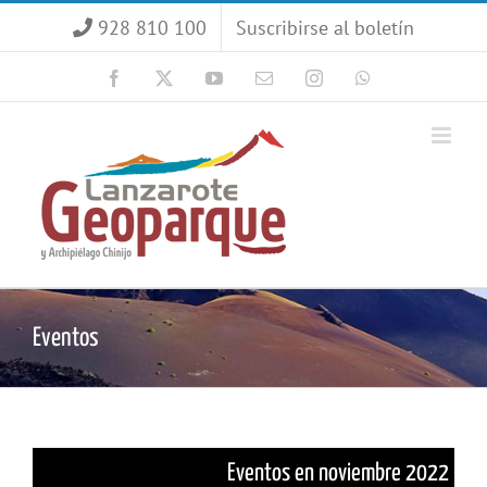
Saltar
928 810 100
Suscribirse al boletín
al
contenido
Facebook
X
YouTube
Correo
Instagram
WhatsApp
electrónico
Eventos
Eventos en noviembre 2022