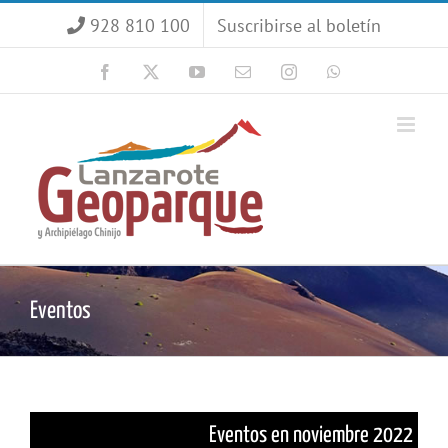
Saltar
928 810 100
Suscribirse al boletín
al
contenido
Facebook
X
YouTube
Correo
Instagram
WhatsApp
electrónico
Eventos
Eventos en noviembre 2022