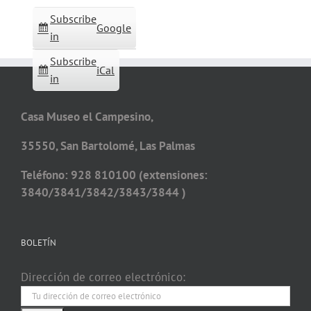
Subscribe
Google
in
Subscribe
iCal
in
Casa Museo el Campesino,
35550, San Bartolomé, Las Palmas
Teléfono: 928 810100 (extensiones:
3840/3841/3842/3843/3844 )
BOLETÍN
Dirección de correo electrónico: