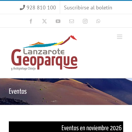
Saltar
928 810 100
Suscribirse al boletín
al
contenido
Facebook
X
YouTube
Correo
Instagram
WhatsApp
electrónico
Eventos
Eventos en noviembre 2026