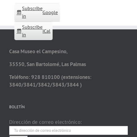
Subscribe
Google
in
Subscribe
iCal
in
Casa Museo el Campesino,
35550, San Bartolomé, Las Palmas
Teléfono: 928 810100 (extensiones:
3840/3841/3842/3843/3844 )
BOLETÍN
Dirección de correo electrónico: