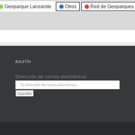
Geoparque Lanzarote
Otros
Red de Geoparques
BOLETÍN
Dirección de correo electrónico: