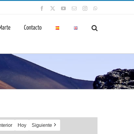
Facebook
X
YouTube
Correo
Instagram
WhatsApp
electrónico
 Marte
Contacto
terior
Hoy
Siguiente