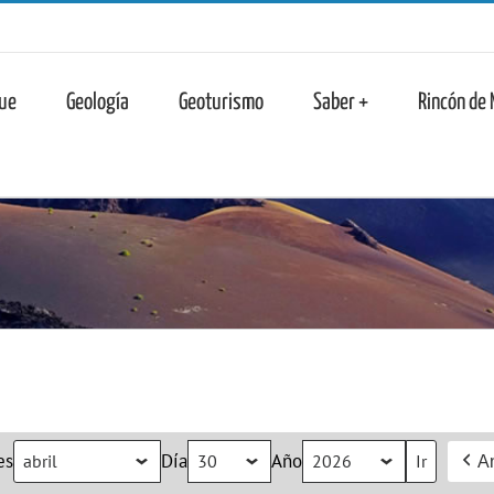
n
ue
Geología
Geoturismo
Saber +
Rincón de
es
Día
Año
An