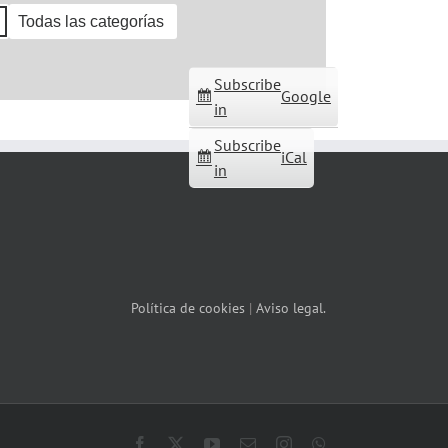
Todas las categorías
Subscribe
Google
in
Subscribe
iCal
in
Política de cookies
|
Aviso legal.
Facebook
X
YouTube
Correo
Instagram
WhatsApp