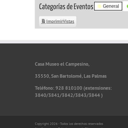
Categorías de Eventos
General
Imprimir
Vistas
Casa Museo el Campesino,
35550, San Bartolomé, Las Palmas
Teléfono: 928 810100 (extensiones:
3840/3841/3842/3843/3844 )
Copyright 2026 - Todos los derechos reservados