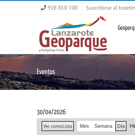
Saltar
928 810 100
Suscribirse al boletí
al
contenido
Geoparq
Eventos
30/04/2026
M
Ver como
Lista
Mes
Semana
Día