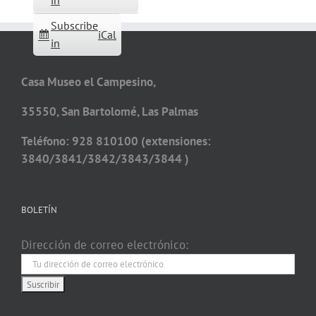
in
Subscribe
iCal
in
Casa Museo el Campesino,
35550, San Bartolomé, Las Palmas
Teléfono: 928 810100 (extensiones:
3840/3841/3842/3843/3844 )
BOLETÍN
Dirección de correo electrónico: