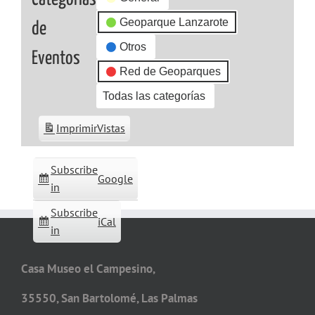
sumergido
Geoparque Lanzarote
de
del
Otros
Geoparque.
Eventos
Red de Geoparques
Todas las categorías
Imprimir
Vistas
Subscribe
Google
in
Subscribe
iCal
in
Casa Museo el Campesino,
35550, San Bartolomé, Las Palmas