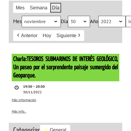
Mes
Semana
Día
Mes
Día
Año
Anterior
Hoy
Siguiente
Charla:TESOROS
SUBMARINOS
Charla:TESOROS SUBMARINOS DE INTERÉS GEOLÓGICO,
DE
Un paseo por el sorprendente paisaje sumergido del
INTERÉS
Geoparque.
GEOLÓGICO,
19:30
–
20:30
Un
30/11/2022
paseo
Más información
por
Más info..
about
el
{title}
sorprendente
Categorías
paisaje
General