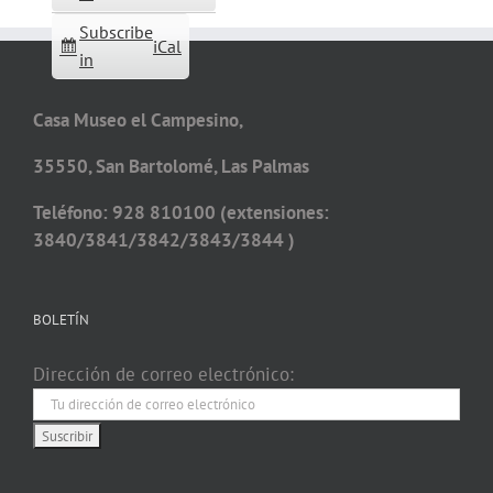
Subscribe
iCal
in
Casa Museo el Campesino,
35550, San Bartolomé, Las Palmas
Teléfono: 928 810100 (extensiones:
3840/3841/3842/3843/3844 )
BOLETÍN
Dirección de correo electrónico: