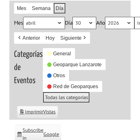
Mes
Semana
Día
Mes
Día
Año
Anterior
Hoy
Siguiente
Categorías
General
Geoparque Lanzarote
de
Otros
Eventos
Red de Geoparques
Todas las categorías
Imprimir
Vistas
Subscribe
Google
in