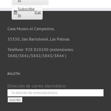
in
Subscribe
iCal
in
Casa Museo el Campesino,
35550, San Bartolomé, Las Palmas
Teléfono: 928 810100 (extensiones:
3840/3841/3842/3843/3844 )
BOLETÍN
Dirección de correo electrónico: