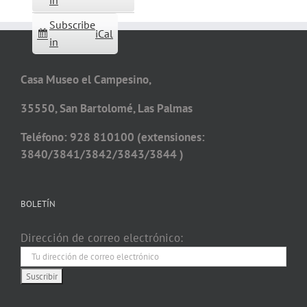
in
Subscribe
iCal
in
Casa Museo el Campesino,
35550, San Bartolomé, Las Palmas
Teléfono: 928 810100 (extensiones:
3840/3841/3842/3843/3844 )
BOLETÍN
Dirección de correo electrónico: