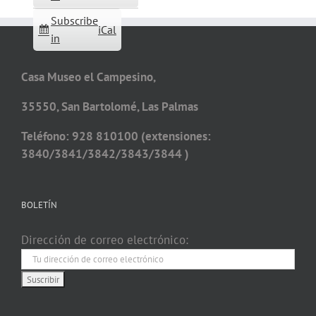
Subscribe
iCal
in
Casa Museo el Campesino,
35550, San Bartolomé, Las Palmas
Teléfono: 928 810100 (extensiones:
3840/3841/3842/3843/3844 )
BOLETÍN
Dirección de correo electrónico: