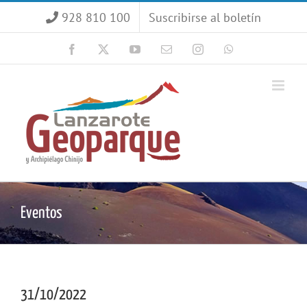
Saltar
928 810 100
Suscribirse al boletín
al
contenido
Facebook
X
YouTube
Correo
Instagram
WhatsApp
electrónico
Eventos
31/10/2022