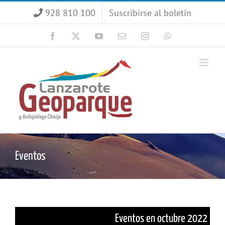
Saltar
928 810 100
Suscribirse al boletín
al
contenido
Facebook
X
YouTube
Correo
Instagram
WhatsApp
electrónico
Eventos
Eventos en octubre 2022