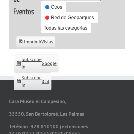
Otros
Eventos
Red de Geoparques
Todas las categorías
Imprimir
Vistas
Subscribe
Google
in
Subscribe
iCal
in
Casa Museo el Campesino,
35550, San Bartolomé, Las Palmas
Teléfono: 928 810100 (extensiones: