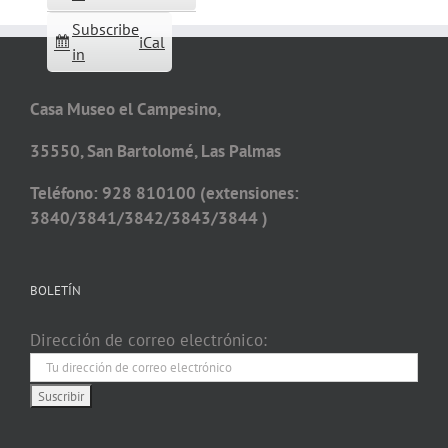
Subscribe
iCal
in
Casa Museo el Campesino,
35550, San Bartolomé, Las Palmas
Teléfono: 928 810100 (extensiones:
3840/3841/3842/3843/3844 )
BOLETÍN
Dirección de correo electrónico: