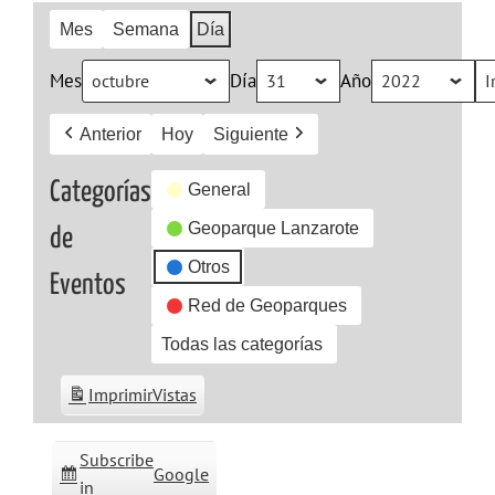
Mes
Semana
Día
Mes
Día
Año
Anterior
Hoy
Siguiente
Categorías
General
Geoparque Lanzarote
de
Otros
Eventos
Red de Geoparques
Todas las categorías
Imprimir
Vistas
Subscribe
Google
in