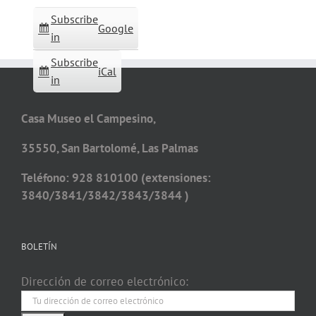
Subscribe
Google
in
Subscribe
iCal
in
Casa Museo el Campesino,
35550, San Bartolomé, Las Palmas
Teléfono: 928 810100 (extensiones:
3840/3841/3842/3843/3844 )
BOLETÍN
Dirección de correo electrónico: