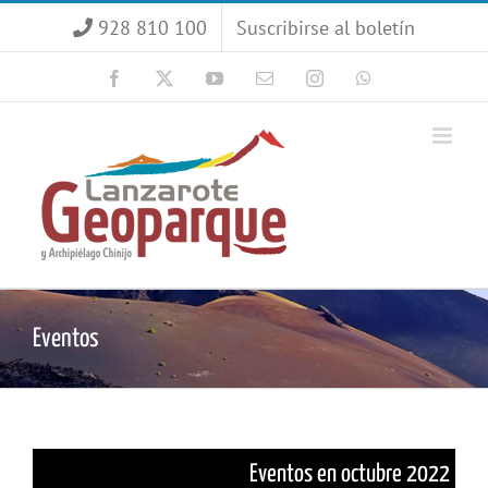
Saltar
928 810 100
Suscribirse al boletín
al
contenido
Facebook
X
YouTube
Correo
Instagram
WhatsApp
electrónico
Eventos
Eventos en octubre 2022