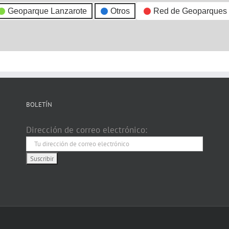
Geoparque Lanzarote
Otros
Red de Geoparques
BOLETÍN
Dirección de correo electrónico: