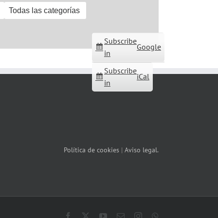
Todas las categorías
Subscribe
Google
in
Subscribe
iCal
in
Política de cookies
|
Aviso legal.
Facebook
X
YouTube
Correo
Instagram
WhatsApp