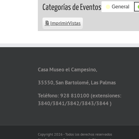
Categorías de Eventos
General
Imprimir
Vistas
Casa Museo el Campesino,
35550, San Bartolomé, Las Palmas
Teléfono: 928 810100 (extensiones:
3840/3841/3842/3843/3844 )
Copyright 2026 - Todos los derechos reservados