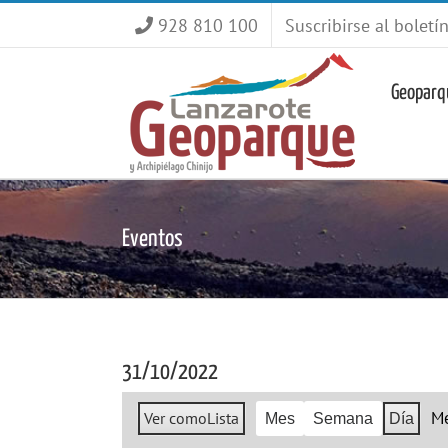
Saltar
928 810 100
Suscribirse al boletí
al
contenido
Geoparq
Eventos
31/10/2022
M
Ver como
Lista
Mes
Semana
Día