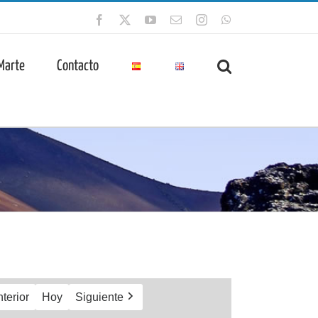
Facebook
X
YouTube
Correo
Instagram
WhatsApp
electrónico
 Marte
Contacto
terior
Hoy
Siguiente