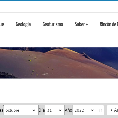
n
ue
Geología
Geoturismo
Saber +
Rincón de
es
Día
Año
An