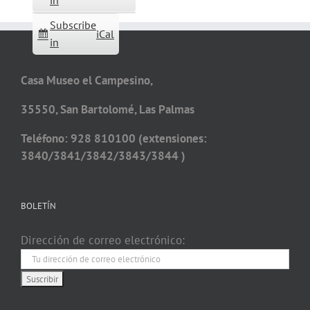
in
Subscribe
iCal
in
Casa Museo el Campesino,
35550, San Bartolomé, Las Palmas
Teléfono: 928 810100 (extensiones:
3840/3841/3842/3843/3844 )
BOLETÍN
Dirección de correo electrónico: