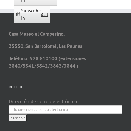
in
Subscribe
iCal
in
Casa Museo el Campesino,
35550, San Bartolomé, Las Palmas
Teléfono: 928 810100 (extensiones:
3840/3841/3842/3843/3844 )
BOLETÍN
Dirección de correo electrónico: