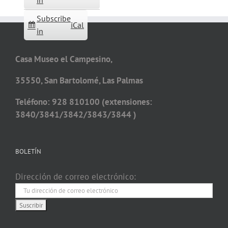
in
Subscribe
iCal
in
Casa Museo el Campesino,
35550, San Bartolomé, Las Palmas
Teléfono: 928 810100 (extensiones:
3840/3841/3842/3843/3844 )
BOLETÍN
Dirección de correo electrónico: