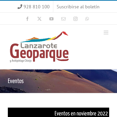
Saltar
928 810 100
Suscribirse al boletín
al
contenido
Facebook
X
YouTube
Correo
Instagram
WhatsApp
electrónico
Eventos
Eventos en noviembre 2022