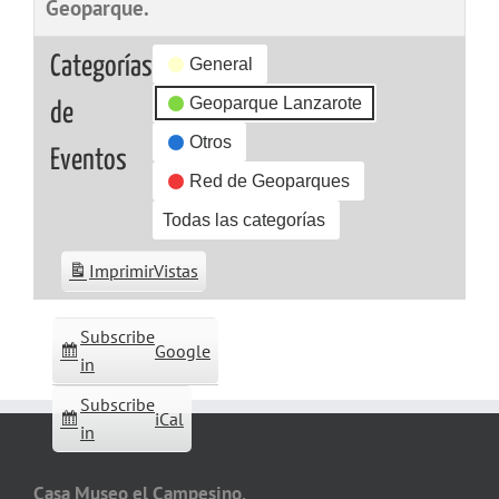
Geoparque.
Categorías
General
Geoparque Lanzarote
de
Otros
Eventos
Red de Geoparques
Todas las categorías
Imprimir
Vistas
Subscribe
Google
in
Subscribe
iCal
in
Casa Museo el Campesino,