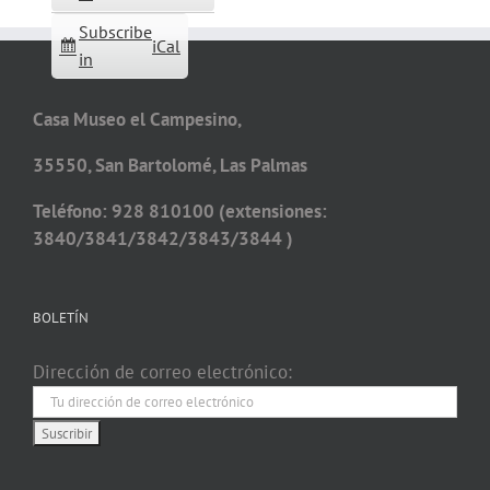
Subscribe
iCal
in
Casa Museo el Campesino,
35550, San Bartolomé, Las Palmas
Teléfono: 928 810100 (extensiones:
3840/3841/3842/3843/3844 )
BOLETÍN
Dirección de correo electrónico: