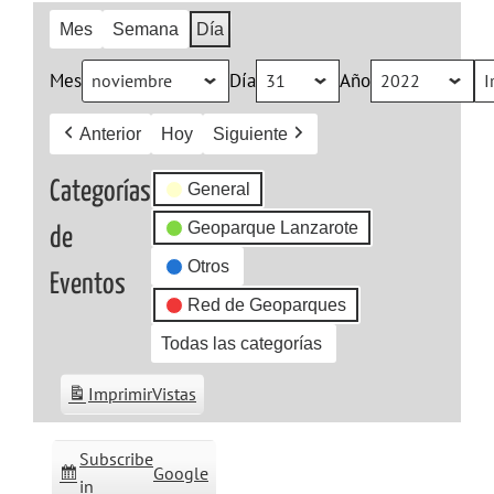
Mes
Semana
Día
Mes
Día
Año
Anterior
Hoy
Siguiente
Categorías
General
Geoparque Lanzarote
de
Otros
Eventos
Red de Geoparques
Todas las categorías
Imprimir
Vistas
Subscribe
Google
in