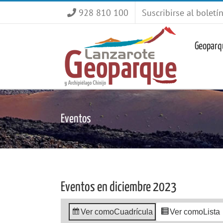
Saltar
928 810 100
Suscribirse al boletí
al
contenido
Geoparq
Eventos
Eventos en diciembre 2023
Ver como
Cuadrícula
Ver como
Lista