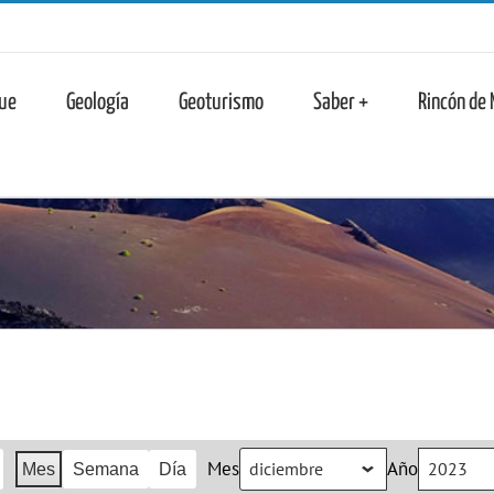
n
ue
Geología
Geoturismo
Saber +
Rincón de
Mes
Año
Mes
Semana
Día