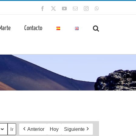
Facebook
X
YouTube
Correo
Instagram
WhatsApp
electrónico
 Marte
Contacto
Anterior
Hoy
Siguiente