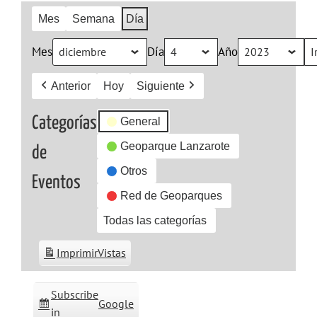
Mes
Semana
Día
Mes
Día
Año
Anterior
Hoy
Siguiente
Categorías
General
Geoparque Lanzarote
de
Otros
Eventos
Red de Geoparques
Todas las categorías
Imprimir
Vistas
Subscribe
Google
in