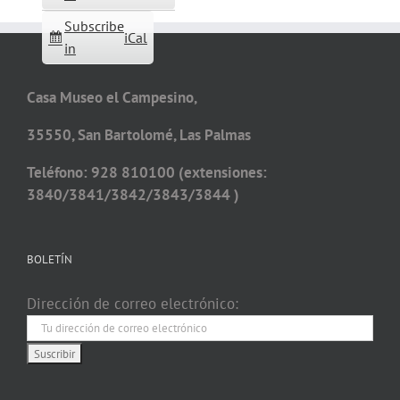
Subscribe
iCal
in
Casa Museo el Campesino,
35550, San Bartolomé, Las Palmas
Teléfono: 928 810100 (extensiones:
3840/3841/3842/3843/3844 )
BOLETÍN
Dirección de correo electrónico: