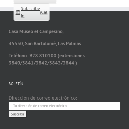
Subscribe
iCal
in
Casa Museo el Campesino,
35550, San Bartolomé, Las Palmas
Teléfono: 928 810100 (extensiones:
3840/3841/3842/3843/3844 )
BOLETÍN
Dirección de correo electrónico: