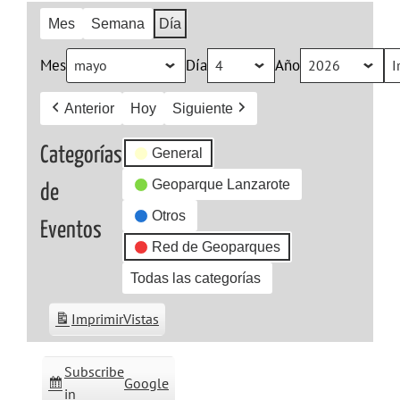
Mes
Semana
Día
Mes
Día
Año
Anterior
Hoy
Siguiente
Categorías
General
Geoparque Lanzarote
de
Otros
Eventos
Red de Geoparques
Todas las categorías
Imprimir
Vistas
Subscribe
Google
in