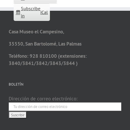
Subscribe
iCal
in
Casa Museo el Campesino,
35550, San Bartolomé, Las Palmas
Teléfono: 928 810100 (extensiones:
3840/3841/3842/3843/3844 )
BOLETÍN
Dirección de correo electrónico: