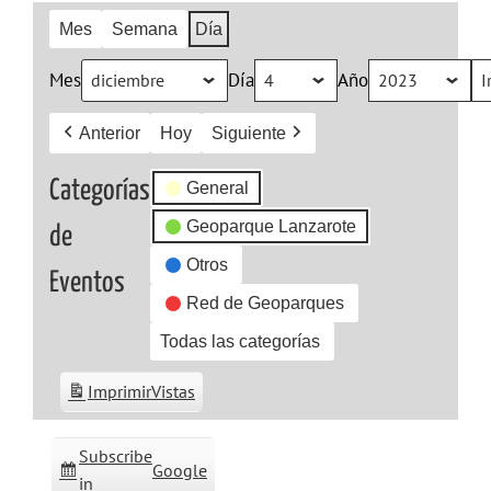
Mes
Semana
Día
Mes
Día
Año
Anterior
Hoy
Siguiente
Categorías
General
Geoparque Lanzarote
de
Otros
Eventos
Red de Geoparques
Todas las categorías
Imprimir
Vistas
Subscribe
Google
in