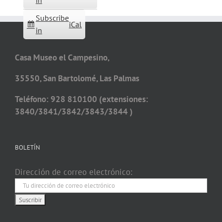
in
Subscribe
iCal
in
Casa Museo el Campesino,
35550, San Bartolomé, Las Palmas
Teléfono: 928 810100 (extensiones:
3840/3841/3842/3843/3844 )
BOLETÍN
Dirección de correo electrónico: