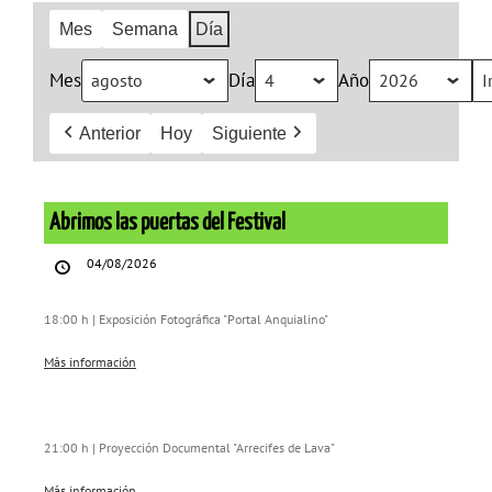
Mes
Semana
Día
Mes
Día
Año
Anterior
Hoy
Siguiente
Abrimos
las
Abrimos las puertas del Festival
puertas
04/08/2026
del
Festival
18:00 h | Exposición Fotográfica "Portal Anquialino"
Más información
21:00 h | Proyección Documental "Arrecifes de Lava"
Más información