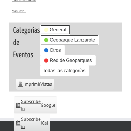
Más info..
about
{title}
Categorías
General
Geoparque Lanzarote
de
Otros
Eventos
Red de Geoparques
Todas las categorías
Imprimir
Vistas
Subscribe
Google
in
Subscribe
iCal
in