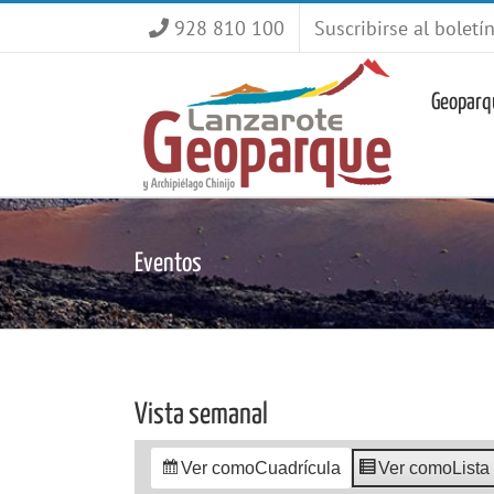
Saltar
928 810 100
Suscribirse al boletí
al
contenido
Geoparq
Eventos
Vista semanal
Ver como
Cuadrícula
Ver como
Lista