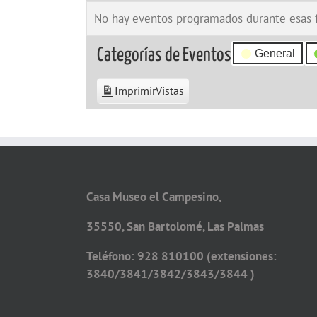
No hay eventos programados durante esas 
Categorías de Eventos
General
Imprimir
Vistas
Casa Museo el Campesino,
35550, San Bartolomé, Las Palmas
Teléfono: 928 810100 (extensiones:
3840/3841/3842/3843/3844 )