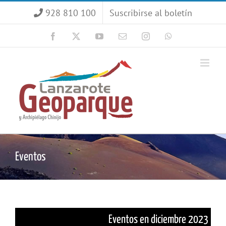
Saltar
928 810 100
Suscribirse al boletín
al
contenido
Facebook
X
YouTube
Correo
Instagram
WhatsApp
electrónico
Eventos
Eventos en diciembre 2023