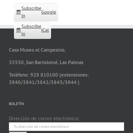
Subscribe
Google
in
Subscribe
iCal
in
Casa Museo el Campesino,
35550, San Bartolomé, Las Palmas
Teléfono: 928 810100 (extensiones:
3840/3841/3842/3843/3844 )
BOLETÍN
Dirección de correo electrónico: