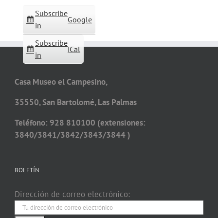
Subscribe
Google
in
Subscribe
iCal
in
Casa Museo el Campesino,
35550, San Bartolomé, Las Palmas
Teléfono: 928 810100 (extensiones:
3840/3841/3842/3843/3844 )
BOLETÍN
Dirección de correo electrónico: