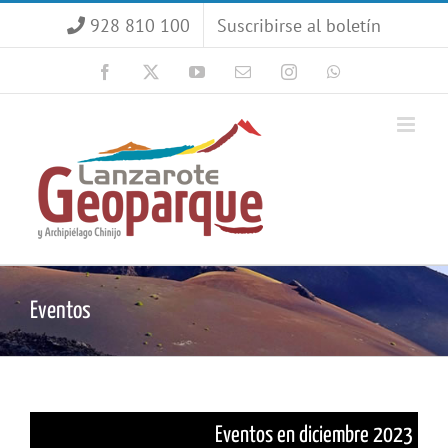
Saltar
928 810 100
Suscribirse al boletín
al
contenido
Facebook
X
YouTube
Correo
Instagram
WhatsApp
electrónico
Eventos
Eventos en diciembre 2023