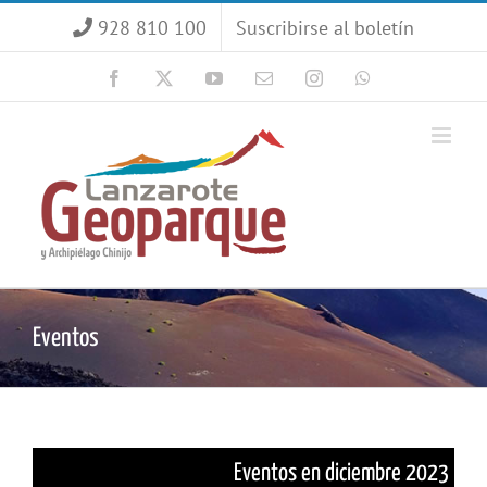
Saltar
928 810 100
Suscribirse al boletín
al
contenido
Facebook
X
YouTube
Correo
Instagram
WhatsApp
electrónico
Eventos
Eventos en diciembre 2023