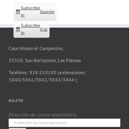
Subscribe
Google
in
Subscribe
iCal
in
Casa Museo el Campesino,
35550, San Bartolomé, Las Palmas
Teléfono: 928 810100 (extensiones:
3840/3841/3842/3843/3844 )
BOLETÍN
Dirección de correo electrónico: