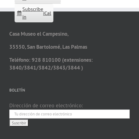
Subscribe
iCal
in
Casa Museo el Campesino,
35550, San Bartolomé, Las Palmas
Teléfono: 928 810100 (extensiones:
3840/3841/3842/3843/3844 )
BOLETÍN
Dirección de correo electrónico: