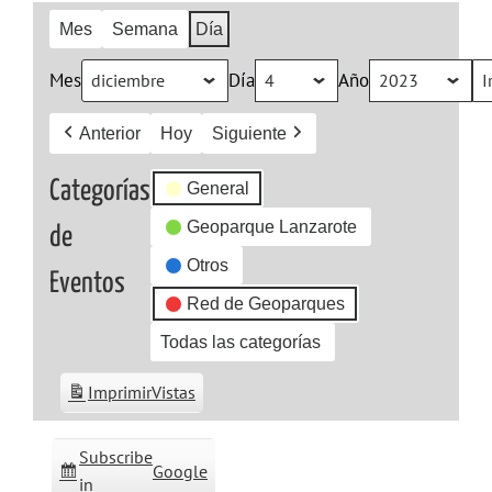
Mes
Semana
Día
Mes
Día
Año
Anterior
Hoy
Siguiente
Categorías
General
Geoparque Lanzarote
de
Otros
Eventos
Red de Geoparques
Todas las categorías
Imprimir
Vistas
Subscribe
Google
in