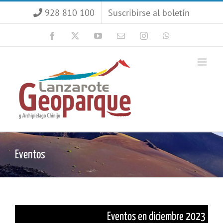
Saltar
928 810 100
Suscribirse al boletín
al
contenido
Facebook
X
YouTube
Correo
Instagram
WhatsApp
electrónico
Eventos
Eventos en diciembre 2023