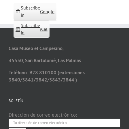
Subscribe
Google
in
Subscribe
iCal
in
Casa Museo el Campesino,
35550, San Bartolomé, Las Palmas
Teléfono: 928 810100 (extensiones:
3840/3841/3842/3843/3844 )
BOLETÍN
Dirección de correo electrónico: