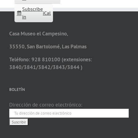
Subscribe
iCal
in
Casa Museo el Campesino,
35550, San Bartolomé, Las Palmas
Teléfono: 928 810100 (extensiones:
3840/3841/3842/3843/3844 )
BOLETÍN
Dirección de correo electrónico: