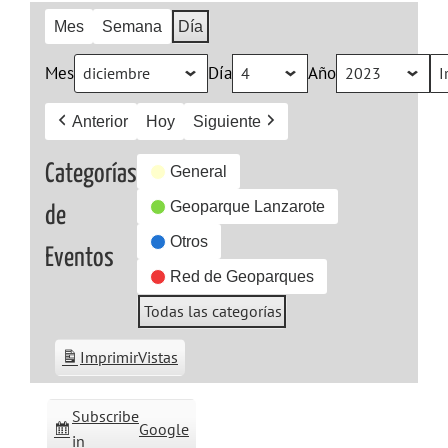
Mes
Semana
Día
Mes
Día
Año
Anterior
Hoy
Siguiente
Categorías
General
Geoparque Lanzarote
de
Otros
Eventos
Red de Geoparques
Todas las categorías
Imprimir
Vistas
Subscribe
Google
in