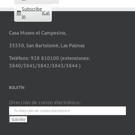
Subscribe
iCal
in
Casa Museo el Campesino,
35550, San Bartolomé, Las Palmas
Teléfono: 928 810100 (extensiones:
3840/3841/3842/3843/3844 )
BOLETÍN
Dirección de correo electrónico: