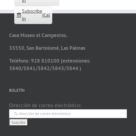
in
Subscribe
iCal
in
Casa Museo el Campesino,
35550, San Bartolomé, Las Palmas
Teléfono: 928 810100 (extensiones:
3840/3841/3842/3843/3844 )
BOLETÍN
Dirección de correo electrónico: