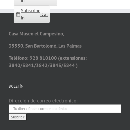
in
Subscribe
iCal
in
Casa Museo el Campesino,
35550, San Bartolomé, Las Palmas
Teléfono: 928 810100 (extensiones:
3840/3841/3842/3843/3844 )
BOLETÍN
Dirección de correo electrónico: