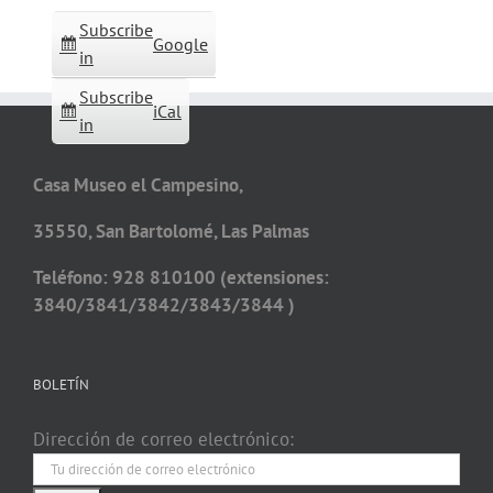
Subscribe
Google
in
Subscribe
iCal
in
Casa Museo el Campesino,
35550, San Bartolomé, Las Palmas
Teléfono: 928 810100 (extensiones:
3840/3841/3842/3843/3844 )
BOLETÍN
Dirección de correo electrónico: