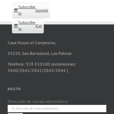
Subscribe
Google
in
Subscribe
iCal
in
Casa Museo el Campesino,
35550, San Bartolomé, Las Palmas
Teléfono: 928 810100 (extensiones:
3840/3841/3842/3843/3844 )
BOLETÍN
Dirección de correo electrónico: