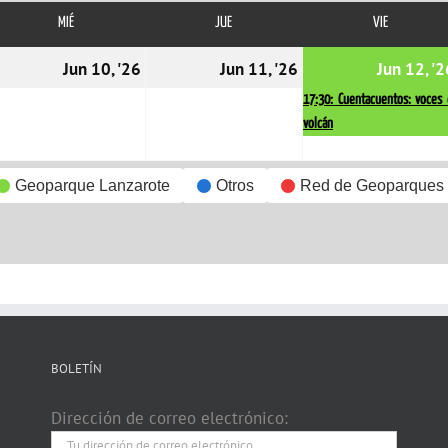
MIÉ
MIÉRCOLES
JUE
JUEVES
VIE
VIERNES
9/06/2026
10/06/2026
11/06/2026
Jun 10, '26
Jun 11, '26
Jun 12, '2
17:30: Cuentacuentos: voces
volcán
Geoparque Lanzarote
Otros
Red de Geoparques
BOLETÍN
Dirección de correo electrónico: