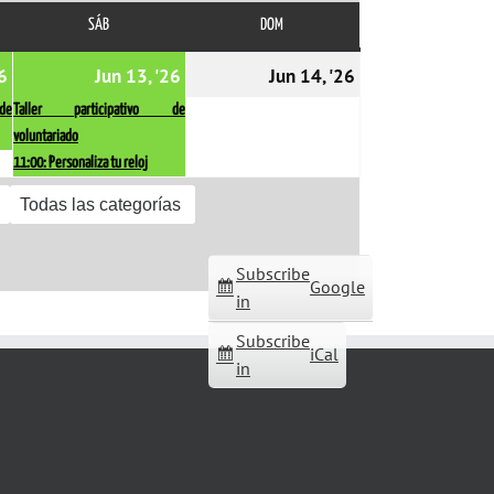
SÁB
SÁBADO
DOM
DOMINGO
12/06/2026
(1
13/06/2026
(2
14/06/2026
6
Jun 13, '26
Jun 14, '26
event)
events)
 de
Taller participativo de
voluntariado
11:00: Personaliza tu reloj
Todas las categorías
Subscribe
Google
in
Subscribe
iCal
in