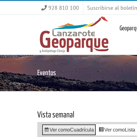
Saltar
928 810 100
Suscribirse al boletí
al
contenido
Geoparq
Eventos
Vista semanal
Ver como
Cuadrícula
Ver como
Lista