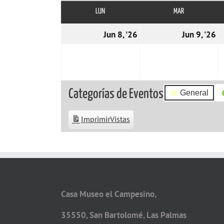
LUN
LUNES
MAR
MARTES
08/06/2026
0
Jun 8, '26
Jun 9, '26
Categorías de Eventos
General
Imprimir
Vistas
Casa Museo el Campesino,
35550, San Bartolomé, Las Palmas