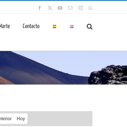
Facebook
X
YouTube
Correo
Instagram
WhatsApp
electrónico
 Marte
Contacto
terior
Hoy