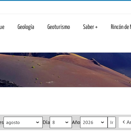
n
ue
Geología
Geoturismo
Saber +
Rincón de
es
Día
Año
An