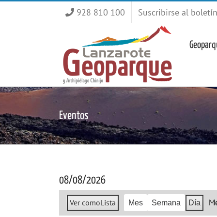
Saltar
928 810 100
Suscribirse al boletí
al
contenido
Geoparq
Eventos
08/08/2026
M
Ver como
Lista
Mes
Semana
Día