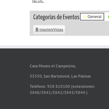
Más info..
about
{title}
Categorías de Eventos
General
Imprimir
Vistas
Casa Museo el Campesino,
35550, San Bartolomé, Las Palmas
Teléfono: 928 810100 (extensiones:
3840/3841/3842/3843/3844 )