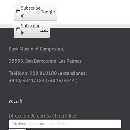
Subscribe
Google
in
Subscribe
iCal
in
Casa Museo el Campesino,
35550, San Bartolomé, Las Palmas
Teléfono: 928 810100 (extensiones:
3840/3841/3842/3843/3844 )
BOLETÍN
Dirección de correo electrónico: