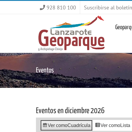
Saltar
928 810 100
Suscribirse al boletí
al
contenido
Geoparq
Eventos
Eventos en diciembre 2026
Ver como
Cuadrícula
Ver como
Lista