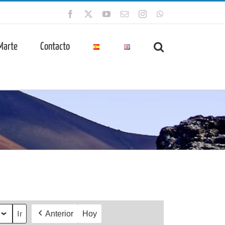
Facebook
X
YouTube
Correo
Instagram
WhatsApp
electrónico
 Marte
Contacto
Anterior
Hoy