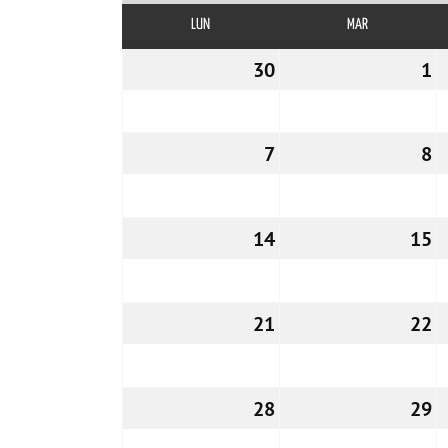
LUN
LUNES
MAR
MARTES
30
30/11/2026
1
0
7
07/12/2026
8
0
14
14/12/2026
15
1
21
21/12/2026
22
2
28
28/12/2026
29
2