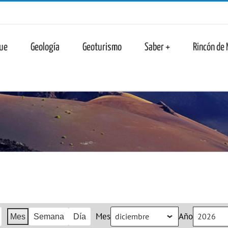
n
ue
Geología
Geoturismo
Saber +
Rincón de
Mes
Año
Mes
Semana
Día